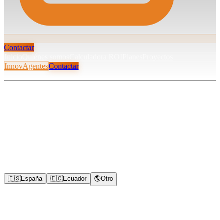
Contactar
Inicio
Quiénes somos
Calculadora ROI
Planes
Proyectos
InnovAgentes
Contactar
Herramienta Interactiva
Calculadora de
ROI &
Eficiencia
Descubre cuánto puedes ahorrar y cómo aumentará la productividad
de tu equipo implementando soluciones de IA a medida.
🇪🇸
España
🇪🇨
Ecuador
🌎
Otro