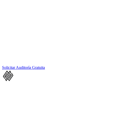
IA + Humano
Coste Tecnología IA
7512 €
Coste Equipo Remanente
74.088 €
Producción externa que ya pagas hoy
15.120 €
Reducción de costes vs. hoy
59
%
ROI calculado sobre la inversión anual en IA. Estimación
orientativa con los supuestos indicados en cada campo.
¿Te interesan estos números?
Desarrollamos la estrategia completa para alcanzar este ROI en tu
empresa en menos de 90 días.
Solicitar Auditoría Gratuita
Innovación
IA
Sede Central: Quito, Ecuador.
Presencia en Málaga, Barcelona y Mondragón.
Cumplimiento LOPDP (Ley Orgánica de Protección de Datos