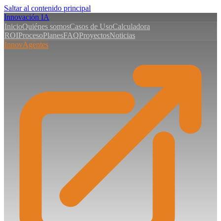
Saltar al contenido principal
Innovación
IA
Inicio
Quiénes somos
Casos de Uso
Calculadora
ROI
Proceso
Planes
FAQ
Proyectos
Noticias
InnovAgentes